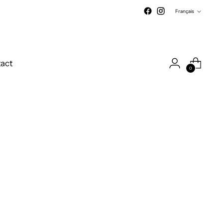
Langue
Français
act
0